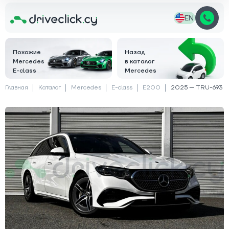
EN
Похожие
Назад
Mercedes
в каталог
E-class
Mercedes
Главная
Каталог
Mercedes
E-class
E200
2025 — TRU-693