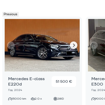
Previous
Mercedes E-class
Merce
51 500 €
E220d
E300
Год: 2024
Год: 202
15000 km
2.0 л
2WD
9000 