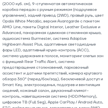
(2000 куб. см), 9-ступенчатая автоматическая
коробка передач с ручным режимом (подрулевое
управление), задний привод (2WD), правый руль, цвет
Opalis White Metallic, версия Avantgarde с пакетом
AMG Line, пакеты Digital Interior, Leather Exclusive и
Advanced, панорамная сдвижная стеклянная крыша,
аудиосистема Burmester, система Adaptive
Highbeam Assist Plus, адаптивные светодиодные
фары LED, адаптивный круиз-контроль (ACC),
система удержания в полосе, мониторинг слепых зон
с функцией Rear Traffic Alert, система
предотвращения столкновений, парковочный
ассистент и датчики препятствий, камера кругового
обзора 360° (перед/бок/зад), бесключевой доступ и
Smart Key, электросиденья, подогрев и вентиляция
сидений, кожаный салон, двухзонный климат-
контроль, навигационная система (HDD/Memory),
цифровое ТВ (Full Seg), Apple CarPlay / Android Auto,
ETC, рейлинги на крыше, легкосплавные диски AMG