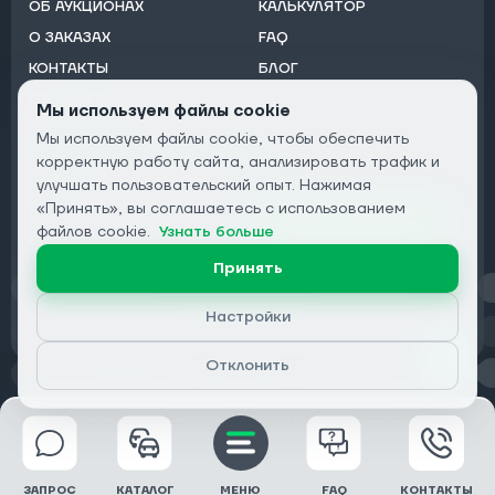
ОБ АУКЦИОНАХ
КАЛЬКУЛЯТОР
О ЗАКАЗАХ
FAQ
КОНТАКТЫ
БЛОГ
ОТ ДИЛЕРОВ
Мы используем файлы cookie
Мы используем файлы cookie, чтобы обеспечить
Подписаться на рассылку:
корректную работу сайта, анализировать трафик и
Email
улучшать пользовательский опыт. Нажимая
«Принять», вы соглашаетесь с использованием
Подписаться
файлов cookie.
Узнать больше
Принять
Конфиденциальность
Настройки
Отклонить
© 2026 DRIVECLICK GROUP LTD | Все права защищены
ЗАПРОС
КАТАЛОГ
МЕНЮ
FAQ
КОНТАКТЫ