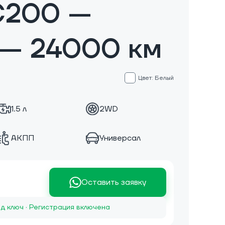
 C200 —
 — 24000 км
Цвет: Белый
1.5 л
2WD
АКПП
Универсал
Оставить заявку
д ключ · Регистрация включена