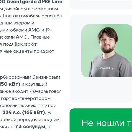
00 Avantgarde AMG Line
ым дизайном в фирменном
G Line автомобиль оснащён
дным узором и
ыми юбками AMG и 19-
исками AMG. Плавные
ол подчёркивают
мичные акценты придают
урбированным бензиновым
(150 кВт)
и крутящий
также входит 48-вольтовая
 стартер-генератором
дополнительную тягу при
т
224 л.с. (165 кВт)
. В
оробкой передач и задним
Не нашли т
м/ч за
7,3 секунды
, а