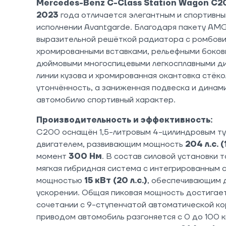
Mercedes-Benz C-Class Station Wagon C2
2023
года отличается элегантным и спортивн
исполнении Avantgarde. Благодаря пакету AM
выразительной решёткой радиатора с ромбови
хромированными вставками, рельефными боков
дюймовыми многоспицевыми легкосплавными д
линии кузова и хромированная окантовка стёк
утончённость, а заниженная подвеска и дина
автомобилю спортивный характер.
Производительность и эффективность:
C200 оснащён 1,5-литровым 4-цилиндровым т
двигателем, развивающим мощность
204 л.с. 
момент
300 Нм
. В состав силовой установки 
мягкая гибридная система с интегрированным
мощностью
15 кВт (20 л.с.)
, обеспечивающим 
ускорении. Общая пиковая мощность достигае
сочетании с 9-ступенчатой автоматической к
приводом автомобиль разгоняется с 0 до 100 к