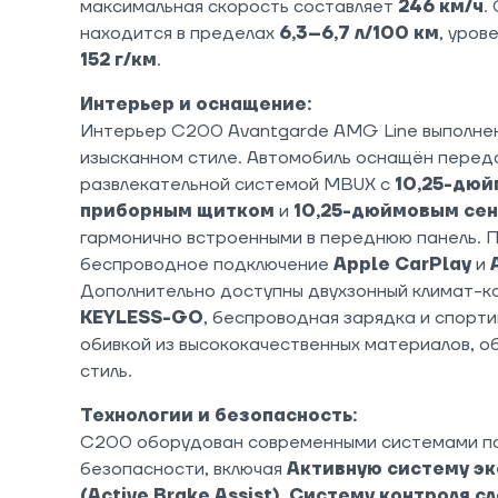
максимальная скорость составляет
246 км/ч
.
находится в пределах
6,3–6,7 л/100 км
, уров
152 г/км
.
Интерьер и оснащение:
Интерьер C200 Avantgarde AMG Line выполнен
изысканном стиле. Автомобиль оснащён пере
развлекательной системой MBUX с
10,25-дю
приборным щитком
и
10,25-дюймовым се
гармонично встроенными в переднюю панель.
беспроводное подключение
Apple CarPlay
и
Дополнительно доступны двухзонный климат-к
KEYLESS-GO
, беспроводная зарядка и спорт
обивкой из высококачественных материалов, 
стиль.
Технологии и безопасность:
C200 оборудован современными системами п
безопасности, включая
Активную систему э
(Active Brake Assist)
,
Систему контроля сле