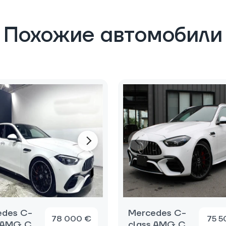
Похожие автомобили
edes C-
Mercedes C-
78 000 €
75 5
s AMG C
class AMG C