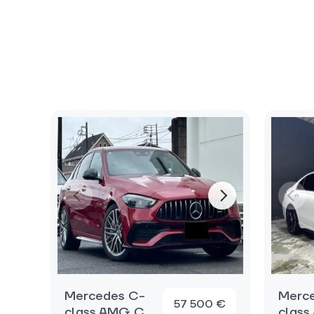
Mercedes C-
Merc
57 500 €
class AMG C
clas