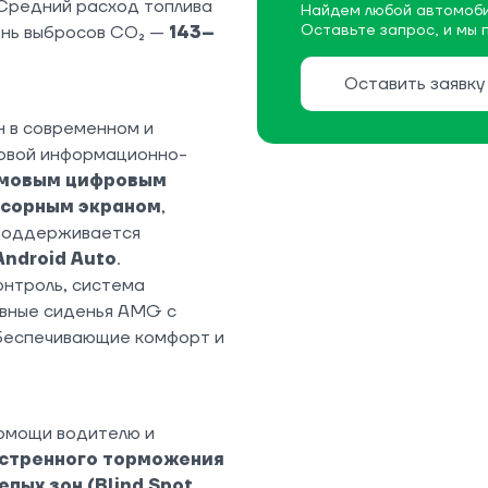
 Средний расход топлива
Найдем любой автомоби
Оставьте запрос, и мы 
ень выбросов CO₂ —
143–
Оставить заявку
 в современном и
довой информационно-
ймовым цифровым
нсорным экраном
,
 Поддерживается
Android Auto
.
онтроль, система
ивные сиденья AMG с
обеспечивающие комфорт и
омощи водителю и
кстренного торможения
пых зон (Blind Spot