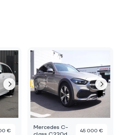
Mercedes C-
00 €
45 000 €
class C220d