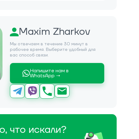
Maxim Zharkov
Мы отвечаем в течение 30 минут в
рабочее время. Выберите удобный для
вас способ связи.
Напишите нам в
WhatsApp →
о, что искали?