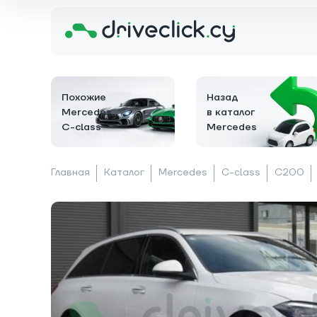
Похожие
Назад
Mercedes
в каталог
C-class
Mercedes
Главная
Каталог
Mercedes
C-class
C200