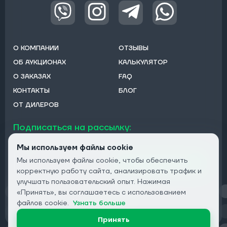
О КОМПАНИИ
ОТЗЫВЫ
ОБ АУКЦИОНАХ
КАЛЬКУЛЯТОР
О ЗАКАЗАХ
FAQ
КОНТАКТЫ
БЛОГ
ОТ ДИЛЕРОВ
Подписаться на рассылку:
Email
Мы используем файлы cookie
Мы используем файлы cookie, чтобы обеспечить
Подписаться
корректную работу сайта, анализировать трафик и
улучшать пользовательский опыт. Нажимая
«Принять», вы соглашаетесь с использованием
Конфиденциальность
файлов cookie.
Узнать больше
Принять