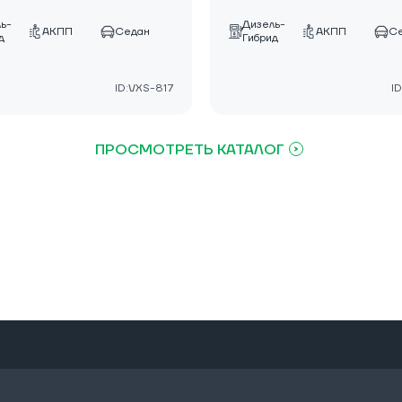
ь-
Дизель-
АКПП
Седан
АКПП
С
д
Гибрид
ID:VXS-817
I
ПРОСМОТРЕТЬ КАТАЛОГ