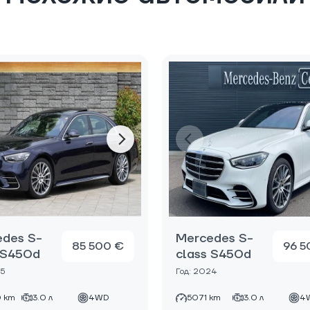
des S-
Mercedes S-
85 500 €
96 5
 S450d
class S450d
25
Год: 2024
 km
3.0 л
4WD
5071 km
3.0 л
4