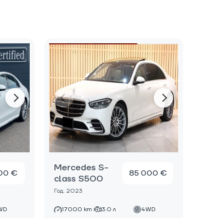
Mercedes S-
00 €
85 000 €
class S500
Год: 2023
WD
17000 km
3.0 л
4WD