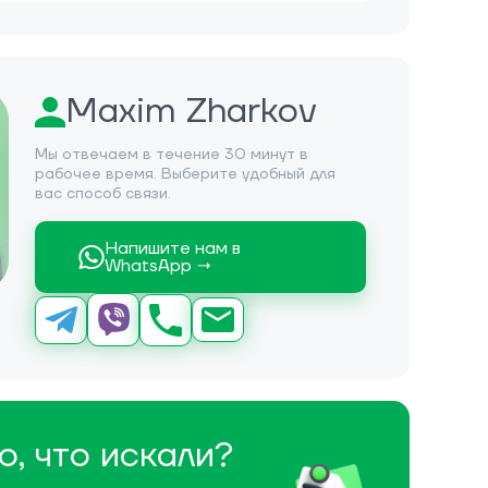
Maxim Zharkov
Мы отвечаем в течение 30 минут в
рабочее время. Выберите удобный для
вас способ связи.
Напишите нам в
WhatsApp →
о, что искали?