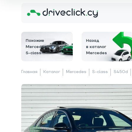
Похожие
Назад
Mercedes
в каталог
S-class
Mercedes
Главная
Каталог
Mercedes
S-class
S450d