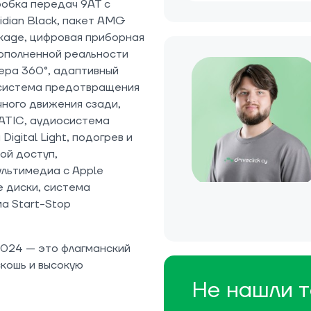
робка передач 9AT с
idian Black, пакет AMG
ackage, цифровая приборная
дополненной реальности
ера 360°, адаптивный
 система предотвращения
чного движения сзади,
ATIC, аудиосистема
gital Light, подогрев и
ой доступ,
ультимедиа с Apple
е диски, система
а Start-Stop
024 — это флагманский
кошь и высокую
Не нашли т