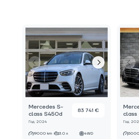
Mercedes S-
Merce
83 741 €
class S450d
class
Год: 2024
Год: 20
19000 km
3.0 л
4WD
5000