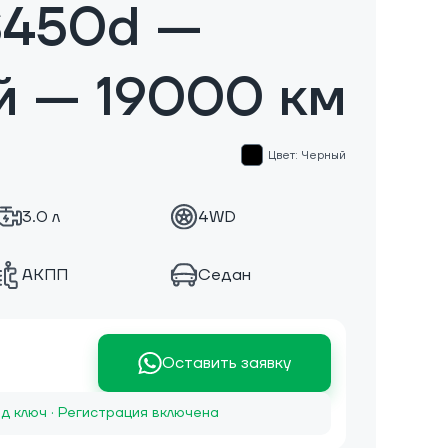
S450d —
й — 19000 км
Цвет: Черный
3.0 л
4WD
АКПП
Седан
Оставить заявку
д ключ · Регистрация включена