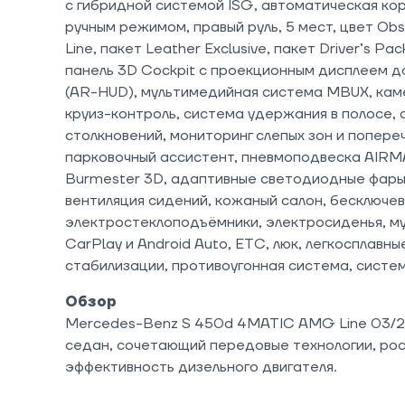
с гибридной системой ISG, автоматическая ко
ручным режимом, правый руль, 5 мест, цвет Obs
Line, пакет Leather Exclusive, пакет Driver’s P
панель 3D Cockpit с проекционным дисплеем 
(AR-HUD), мультимедийная система MBUX, кам
круиз-контроль, система удержания в полосе,
столкновений, мониторинг слепых зон и попере
парковочный ассистент, пневмоподвеска AIRM
Burmester 3D, адаптивные светодиодные фары Di
вентиляция сидений, кожаный салон, бесключев
электростеклоподъёмники, электросиденья, м
CarPlay и Android Auto, ETC, люк, легкосплавны
стабилизации, противоугонная система, систем
Обзор
Mercedes-Benz S 450d 4MATIC AMG Line 03/2
седан, сочетающий передовые технологии, рос
эффективность дизельного двигателя.