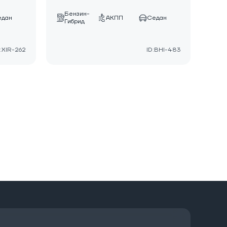
Бензин-
едан
АКПП
Седан
Гибрид
D:XIR-262
ID:BHI-483