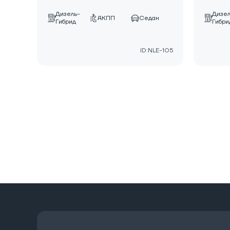
Дизель-
Дизел
АКПП
Седан
Гибрид
Гибри
ID:NLE-105