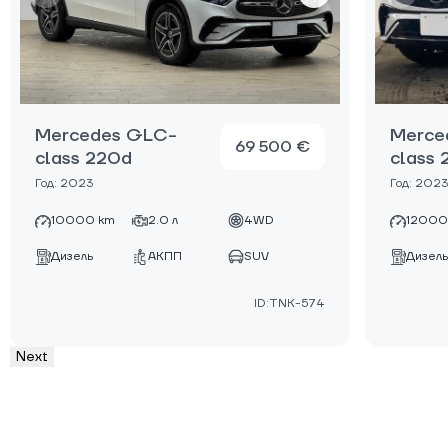
Mercedes GLC-
Merce
69 500 €
class 220d
class
Год: 2023
Год: 2023
10000 km
2.0 л
4WD
12000
Дизель
АКПП
SUV
Дизель
ID:TNK-574
Next