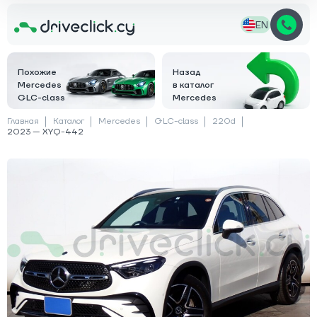
EN
Похожие
Назад
Mercedes
в каталог
GLC-class
Mercedes
Главная
Каталог
Mercedes
GLC-class
220d
2023 — XYQ-442