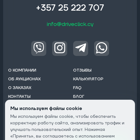
+357 25 222 707
info@driveclick.cy
О КОМПАНИИ
ОТЗЫВЫ
ОБ АУКЦИОНАХ
КАЛЬКУЛЯТОР
О ЗАКАЗАХ
FAQ
КОНТАКТЫ
БЛОГ
ОТ ДИЛЕРОВ
Мы используем файлы cookie
Мы используем файлы cookie, чтобы обеспечить
Подписаться на рассылку:
корректную работу сайта, анализировать трафик и
Email
улучшать пользовательский опыт. Нажимая
«Принять», вы соглашаетесь с использованием