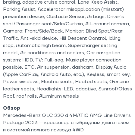
braking, adaptive cruise control, Lane Keep Assist,
Parking Assist, Accelerator misapplication (misstart)
prevention device, Obstacle Sensor, Airbags: Driver's
seat/Passenger seat/Side/Curtain, All-around camera,
Camera: Front/Side/Back, Monitor: Blind Spot/Rear
Traffic, Anti-skid device, Hill Descent Control, Idling
stop, Automatic high beam, Supercharger setting
model, Air conditioners and coolers, Car navigation
system: HDD, TV: Full-seg, Music player connection
possible, ETC, Air suspension, dashcam, Display Audio
(Apple CarPlay, Android Auto, etc.), Keyless, smart key,
Power windows, Electric seats, Heated seats, Genuine
leather seats, Headlights: LED, adaptive, Sunroof/Glass
Roof, roof rails, Aluminum wheels
Обзор
Mercedes-Benz GLC 220 d 4MATIC AMG Line Driver's
Package 2023 — кроссовер с гибридным двигателем
и системой полного привода 4WD