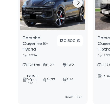
Porsche
Pors
130 500 €
Cayenne E-
Caye
Hybrid
Tiptr
Год: 2024
Год: 20
14241 km
4.0 л
4WD
1449 
Бензин-
Бенз
Гибрид
АКПП
SUV
PHV
ID:ZPT-474