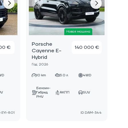
Новая машина
Porsche
500 €
140 000 €
Cayenne E-
Hybrid
Год: 2026
WD
10 km
3.0 л
4WD
Бензин-
UV
Гибрид
АКПП
SUV
PHV
D:EYI-801
ID:DAM-344