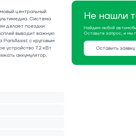
мовый центральный
Не нашли т
ультимедиа. Система
лем делает поездки
Найдем любой автомоби
исплей выводит важную
Оставьте запрос, и мы 
 ParkAssist с круговым
е устройство 7.2 кВт
Оставить заявку
ряжать аккумулятор.