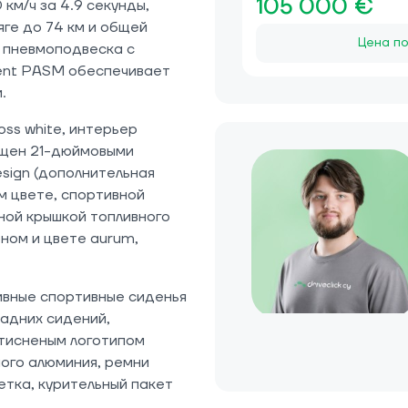
105 000 €
км/ч за 4.9 секунды,
ге до 74 км и общей
Цена по
 пневмоподвеска с
ent PASM обеспечивает
.
oss white, интерьер
нащен 21-дюймовыми
sign (дополнительная
м цвете, спортивной
ной крышкой топливного
ном и цвете aurum,
вные спортивные сиденья
задних сидений,
 тисненым логотипом
ого алюминия, ремни
етка, курительный пакет