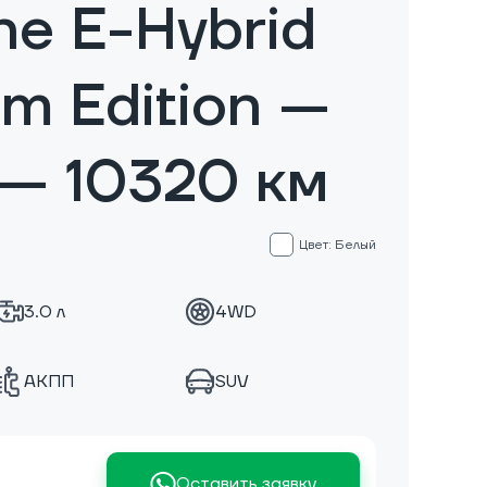
e E-Hybrid
um Edition —
— 10320 км
Цвет: Белый
3.0 л
4WD
АКПП
SUV
Оставить заявку