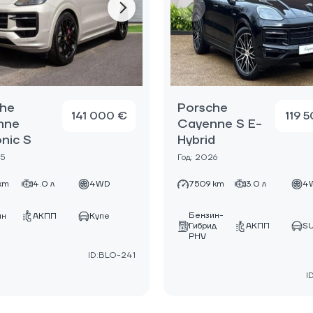
che
Porsche
141 000 €
119 
nne
Cayenne S E-
onic S
Hybrid
25
Год: 2026
km
4.0 л
4WD
7509 km
3.0 л
4
Бензин-
ин
АКПП
Купе
Гибрид
АКПП
S
PHV
ID:BLO-241
I