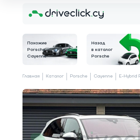
Похожие
Назад
Porsche
в каталог
Cayenne
Porsche
Главная
Каталог
Porsche
Cayenne
E-Hybrid 