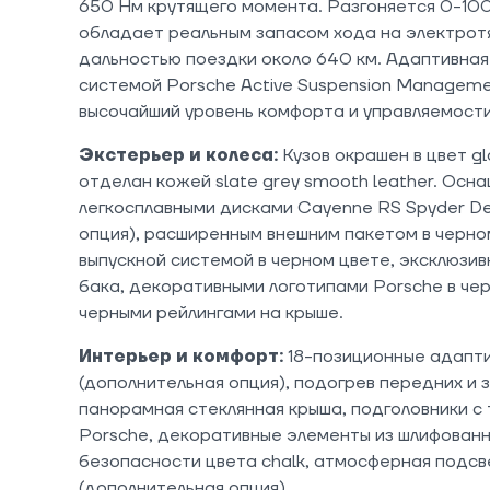
650 Нм крутящего момента. Разгоняется 0-100 
обладает реальным запасом хода на электротя
дальностью поездки около 640 км. Адаптивная
системой Porsche Active Suspension Managem
высочайший уровень комфорта и управляемости
Экстерьер и колеса:
Кузов окрашен в цвет gl
отделан кожей slate grey smooth leather. Ос
легкосплавными дисками Cayenne RS Spyder De
опция), расширенным внешним пакетом в черно
выпускной системой в черном цвете, эксклюзив
бака, декоративными логотипами Porsche в чер
черными рейлингами на крыше.
Интерьер и комфорт:
18-позиционные адапти
(дополнительная опция), подогрев передних и 
панорамная стеклянная крыша, подголовники с
Porsche, декоративные элементы из шлифованн
безопасности цвета chalk, атмосферная подсв
(дополнительная опция).