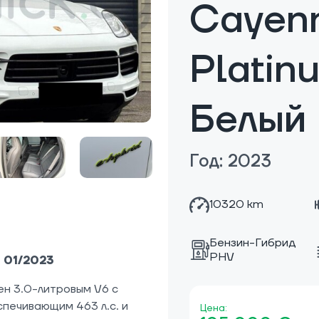
Cayenn
Platin
Белый 
Год: 2023
10320 km
Бензин-Гибрид
PHV
n 01/2023
н 3.0-литровым V6 с
печивающим 463 л.с. и
Цена: