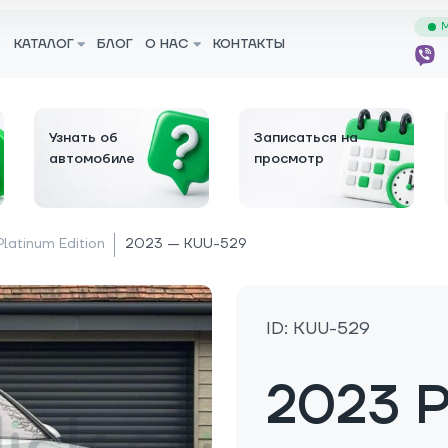
М
КАТАЛОГ
БЛОГ
О НАС
КОНТАКТЫ
Узнать об
Записаться на
автомобиле
просмотр
Platinum Edition
2023 — KUU-529
ID: KUU-529
2023 P