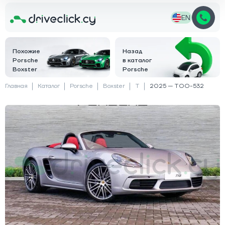
EN
Похожие
Назад
Porsche
в каталог
Boxster
Porsche
Главная
Каталог
Porsche
Boxster
T
2025 — TOO-532