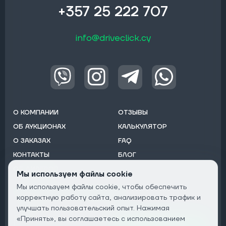
+357 25 222 707
info@driveclick.cy
О КОМПАНИИ
ОТЗЫВЫ
ОБ АУКЦИОНАХ
КАЛЬКУЛЯТОР
О ЗАКАЗАХ
FAQ
КОНТАКТЫ
БЛОГ
ОТ ДИЛЕРОВ
Мы используем файлы cookie
Мы используем файлы cookie, чтобы обеспечить
Подписаться на рассылку:
корректную работу сайта, анализировать трафик и
Email
улучшать пользовательский опыт. Нажимая
«Принять», вы соглашаетесь с использованием