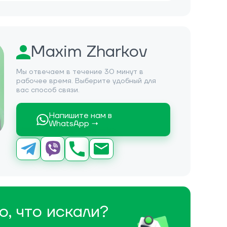
Maxim Zharkov
Мы отвечаем в течение 30 минут в
рабочее время. Выберите удобный для
вас способ связи.
Напишите нам в
WhatsApp →
о, что искали?