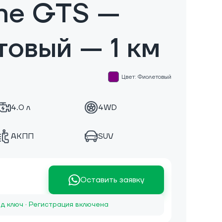
ne GTS —
овый — 1 км
Цвет: Фиолетовый
4.0 л
4WD
АКПП
SUV
Оставить заявку
д ключ · Регистрация включена