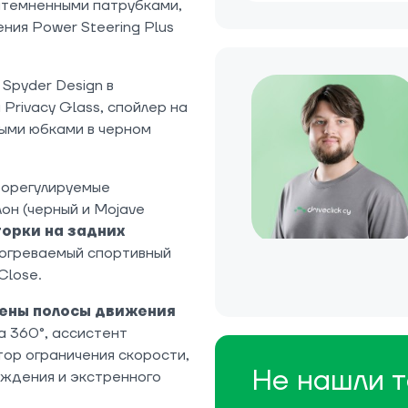
затемненными патрубками,
ения Power Steering Plus
.
Spyder Design в
Privacy Glass, спойлер на
выми юбками в черном
рорегулируемые
он (черный и Mojave
орки на задних
догреваемый спортивный
Close.
мены полосы движения
на 360°, ассистент
тор ограничения скорости,
Не нашли т
еждения и экстренного