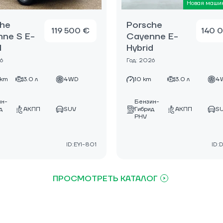
Новая маши
che
Porsche
119 500 €
140 
ne S E-
Cayenne E-
d
Hybrid
6
Год: 2026
 km
3.0 л
4WD
10 km
3.0 л
4
ин-
Бензин-
д
АКПП
SUV
Гибрид
АКПП
S
PHV
ID:EYI-801
ID:
ПРОСМОТРЕТЬ КАТАЛОГ