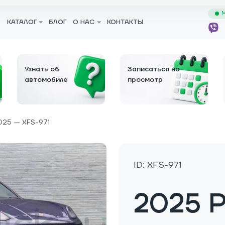
М
КАТАЛОГ
БЛОГ
О НАС
КОНТАКТЫ
Узнать об
Записаться на
автомобиле
просмотр
025 — XFS-971
ID: XFS-971
2025 P