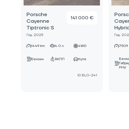
Porsche
Pors
141 000 €
Cayenne
Cayen
Tiptronic S
Hybri
Год: 2025
Год: 202
1449 km
4.0 л
4WD
7509
Бенз
Бензин
АКПП
Купе
Гибри
PHV
ID:BLO-241