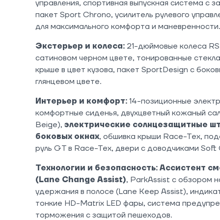
управления, спортивная выпускная система с 
пакет Sport Chrono, усилитель рулевого управл
для максимального комфорта и маневренности
Экстерьер и колеса:
21-дюймовые колеса RS 
сатиновом черном цвете, тонированные стекла 
крыше в цвет кузова, пакет SportDesign с боко
глянцевом цвете.
Интерьер и комфорт:
14-позиционные элект
комфортные сиденья, двухцветный кожаный сал
Beige),
электрические солнцезащитные шт
боковых окнах
, обшивка крыши Race-Tex, по
руль GT в Race-Tex, двери с доводчиками Soft 
Технологии и безопасность: Ассистент с
(Lane Change Assist)
, ParkAssist с обзором 
удержания в полосе (Lane Keep Assist), индика
тонкие HD-Matrix LED фары, система предупр
торможения с защитой пешеходов.