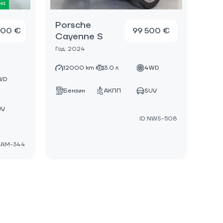
на
Porsche
000 €
99 500 €
Cayenne S
Год: 2024
12000 km
3.0 л
4WD
WD
Бензин
АКПП
SUV
UV
ID:NWS-508
DAM-344