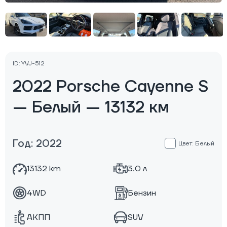
ID: YVJ-512
2022 Porsche Cayenne S
— Белый — 13132 км
Год: 2022
Цвет: Белый
13132 km
3.0 л
4WD
Бензин
АКПП
SUV