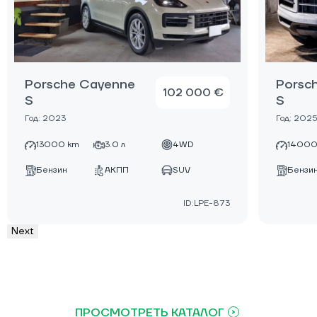
Porsche Cayenne
Porsc
102 000 €
S
S
Год: 2023
Год: 2025
13000 km
3.0 л
4WD
14000
Бензин
АКПП
SUV
Бензи
ID:LPE-873
Next
ПРОСМОТРЕТЬ КАТАЛОГ