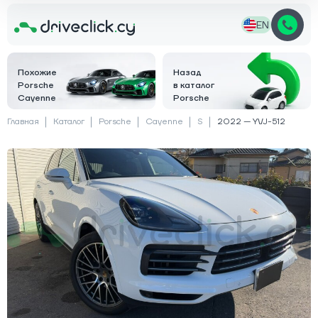
EN
Похожие
Назад
Porsche
в каталог
Cayenne
Porsche
Главная
Каталог
Porsche
Cayenne
S
2022 — YVJ-512