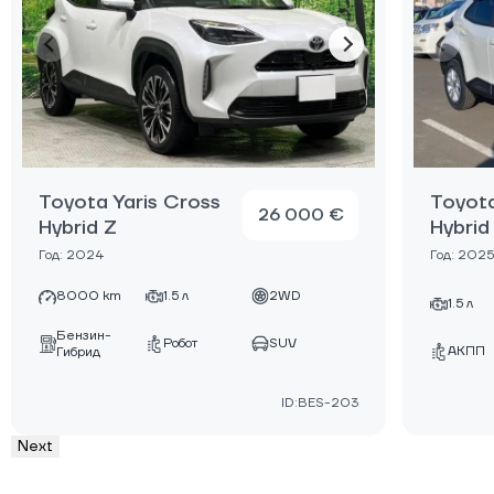
Toyota Yaris Cross
Toyota
26 000 €
Hybrid Z
Hybrid
Год: 2024
Год: 2025
8000 km
1.5 л
2WD
1.5 л
Бензин-
Робот
SUV
АКПП
Гибрид
ID:BES-203
Next