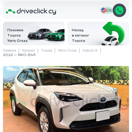
EN
Похожие
Назад
Toyota
в каталог
Yaris Cross
Toyota
Главная
Каталог
Toyota
Yaris Cross
Hybrid G
2022 — NKO-845