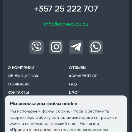
+357 25 222 707
info@driveclick.cy
О КОМПАНИИ
ОТЗЫВЫ
ОБ АУКЦИОНАХ
КАЛЬКУЛЯТОР
О ЗАКАЗАХ
FAQ
КОНТАКТЫ
БЛОГ
ОТ ДИЛЕРОВ
Мы используем файлы cookie
Мы используем файлы cookie, чтобы обеспечить
Подписаться на рассылку:
корректную работу сайта, анализировать трафик и
Email
улучшать пользовательский опыт. Нажимая
«Принять», вы соглашаетесь с использованием