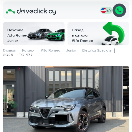
EN
Похожие
Назад
Alfa Romeo
в каталог
Junior
Alfa Romeo
Главная
Каталог
Alfa Romeo
Junior
Elettrica Speciale
2025 — ITO-977