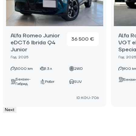
Alfa Romeo Junior
Alfa R
36 500 €
eDCT6 Ibrida Q4
VGT e
Junior
Specia
Год: 2025
Год: 2025
3000 km
1.3 л
2WD
900 k
Бензин-
Бензи
Робот
SUV
Гибрид
ID:KGU-706
Next