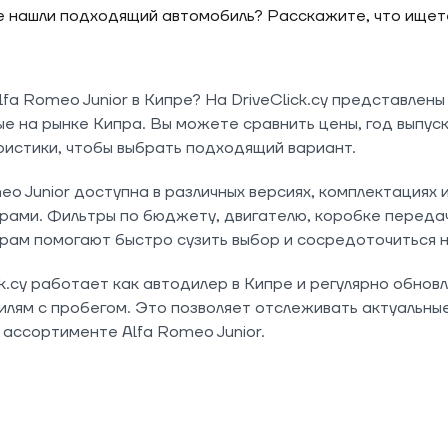
 нашли подходящий автомобиль? Расскажите, что ищете,
fa Romeo Junior в Кипре? На DriveClick.cy представлены
е на рынке Кипра. Вы можете сравнить цены, год выпуск
истики, чтобы выбрать подходящий вариант.
eo Junior доступна в различных версиях, комплектациях 
ами. Фильтры по бюджету, двигателю, коробке передач,
рам помогают быстро сузить выбор и сосредоточиться 
ck.cy работает как автодилер в Кипре и регулярно обно
лям с пробегом. Это позволяет отслеживать актуальные
ассортименте Alfa Romeo Junior.