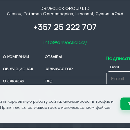
DRIVECLICK GROUP LTD
Alkaiou, Potamos Germasogeias, Limassol, Cyprus, 4046
+357 25 222 707
info@driveclick.cy
О КОМПАНИИ
ОТЗЫВЫ
Подписат
Email
ОБ АУКЦИОНАХ
КАЛЬКУЛЯТОР
О ЗАКАЗАХ
FAQ
КОНТАКТЫ
БЛОГ
ить корректную работу сайта, анализировать трафик и
П
ОТ ДИЛЕРОВ
«Принять», вы соглашаетесь с использованием файлов