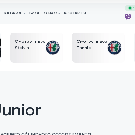
М
КАТАЛОГ
БЛОГ
О НАС
КОНТАКТЫ
Смотреть все
Смотреть все
Stelvio
Tonale
unior
 нашего обширного ассортимента.