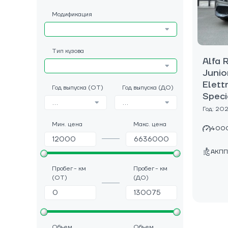
Модификация
Тип кузова
Alfa
Junio
Elett
Год выпуска (ОТ)
Год выпуска (ДО)
Speci
...
...
Год: 20
Мин. цена
Макс. цена
4000
АКПП
Пробег - км
Пробег - км
(ОТ)
(ДО)
Объем
Объем