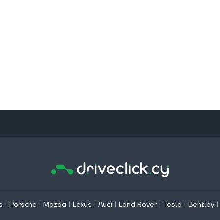
s
|
Porsche
|
Mazda
|
Lexus
|
Audi
|
Land Rover
|
Tesla
|
Bentley