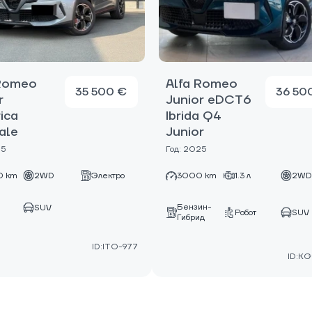
 Romeo
Alfa Romeo
35 500 €
36 50
r
Junior eDCT6
rica
Ibrida Q4
ale
Junior
25
Год: 2025
 km
2WD
Электро
3000 km
1.3 л
2W
Бензин-
SUV
Робот
SUV
Гибрид
ID:ITO-977
ID:K