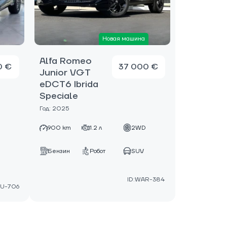
Новая машина
Alfa Romeo
0 €
37 000 €
Junior VGT
eDCT6 Ibrida
Speciale
Год: 2025
D
900 km
1.2 л
2WD
Бензин
Робот
SUV
ID:WAR-384
GU-706