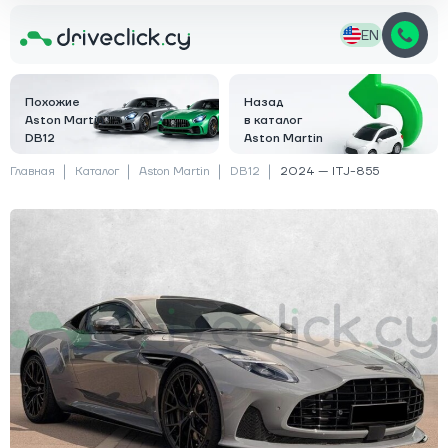
EN
Похожие
Назад
Aston Martin
в каталог
DB12
Aston Martin
Главная
Каталог
Aston Martin
DB12
2024 — ITJ-855