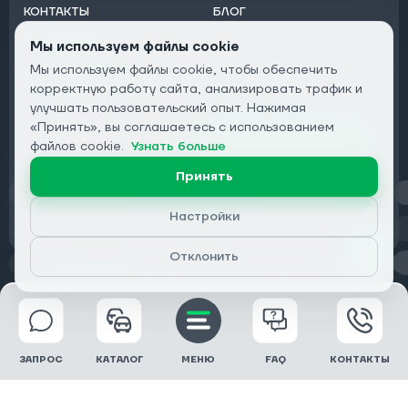
КОНТАКТЫ
БЛОГ
ОТ ДИЛЕРОВ
Мы используем файлы cookie
Мы используем файлы cookie, чтобы обеспечить
Подписаться на рассылку:
корректную работу сайта, анализировать трафик и
Email
улучшать пользовательский опыт. Нажимая
«Принять», вы соглашаетесь с использованием
Подписаться
файлов cookie.
Узнать больше
Принять
Конфиденциальность
Настройки
Отклонить
© 2026 DRIVECLICK GROUP LTD | Все права защищены
ЗАПРОС
КАТАЛОГ
МЕНЮ
FAQ
КОНТАКТЫ