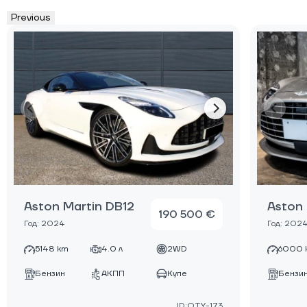
Previous
Aston Martin DB12
Aston 
190 500 €
Год: 2024
Год: 202
5148 km
4.0 л
2WD
6000 
Бензин
АКПП
Купе
Бензи
ID:OTY-173