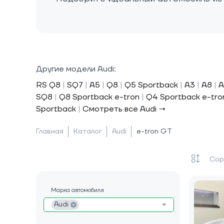
Другие модели Audi:
RS Q8
|
SQ7
|
A5
|
Q8
|
Q5 Sportback
|
A3
|
A8
|
A
SQ8
|
Q8 Sportback e-tron
|
Q4 Sportback e-tro
Sportback
|
Смотреть все Audi →
Главная
Каталог
Audi
e-tron GT
Марка автомобиля
Audi