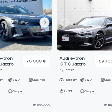
e-tron
Audi e-tron
70 000 €
89 70
uattro
GT Quattro
23
Год: 2023
 km
4WD
Электро
4888 km
4WD
Элек
Седан
АКПП
Седан
ID:IRO-105
ID:R