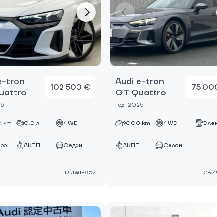
e-tron
Audi e-tron
102 500 €
75 00
uattro
GT Quattro
25
Год: 2025
 km
0.0 л
4WD
9000 km
4WD
Элек
тро
АКПП
Седан
АКПП
Седан
ID:JWI-852
ID:R