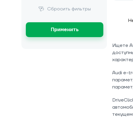
Сбросить фильтры
Не
Применить
Ищете Au
доступны
характер
Audi e-t
параметр
парамет
DriveCli
автомоби
текущем 