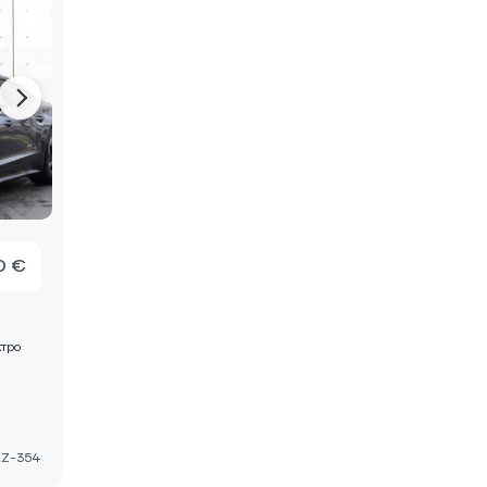
0 €
тро
KZ-354