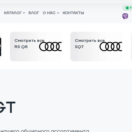
М
КАТАЛОГ
БЛОГ
О НАС
КОНТАКТЫ
Смотреть все
Смотреть все
RS Q8
SQ7
GT
 нашего обширного ассортимента.