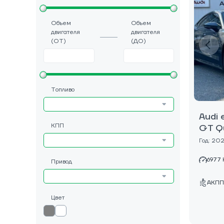
Объем
Объем
двигателя
двигателя
(ОТ)
(ДО)
Топливо
Audi 
КПП
GT Q
Год: 20
6977
Привод
АКПП
Цвет