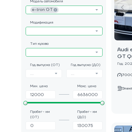
Модель автомобиля
e-tron GT
Модификация
Тип кузова
Audi 
GT Q
Год: 20
Год выпуска (ОТ)
Год выпуска (ДО)
...
...
7000
Мин. цена
Макс. цена
Элек
Пробег - км
Пробег - км
(ОТ)
(ДО)