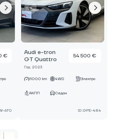
Audi e-tron
0 €
54 500 €
GT Quattro
Год: 2023
тро
11000 km
4WD
Электро
АКПП
Седан
ZW-670
ID:GPE-484