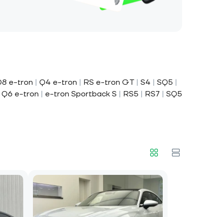
8 e-tron
|
Q4 e-tron
|
RS e-tron GT
|
S4
|
SQ5
|
|
Q6 e-tron
|
e-tron Sportback S
|
RS5
|
RS7
|
SQ5