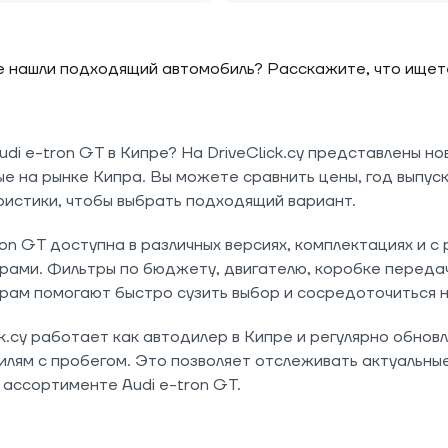
 нашли подходящий автомобиль? Расскажите, что ищете,
di e-tron GT в Кипре? На DriveClick.cy представлены но
е на рынке Кипра. Вы можете сравнить цены, год выпуск
истики, чтобы выбрать подходящий вариант.
ron GT доступна в различных версиях, комплектациях и с
ами. Фильтры по бюджету, двигателю, коробке передач,
рам помогают быстро сузить выбор и сосредоточиться 
ck.cy работает как автодилер в Кипре и регулярно обно
лям с пробегом. Это позволяет отслеживать актуальные
ассортименте Audi e-tron GT.