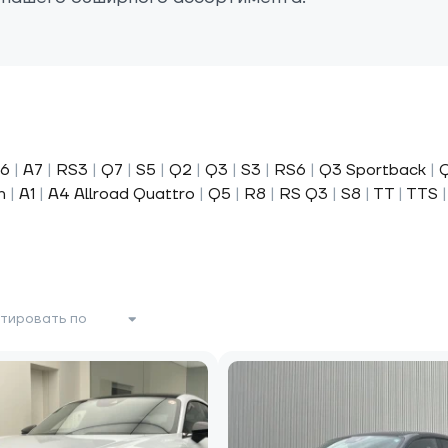
6
|
A7
|
RS3
|
Q7
|
S5
|
Q2
|
Q3
|
S3
|
RS6
|
Q3 Sportback
|
Q
n
|
A1
|
A4 Allroad Quattro
|
Q5
|
R8
|
RS Q3
|
S8
|
TT
|
TTS