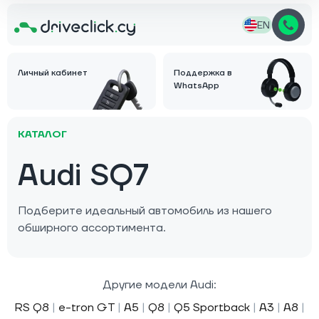
EN
Личный кабинет
Поддержка в
WhatsApp
КАТАЛОГ
Audi SQ7
Подберите идеальный автомобиль из нашего
обширного ассортимента.
Другие модели Audi:
RS Q8
|
e-tron GT
|
A5
|
Q8
|
Q5 Sportback
|
A3
|
A8
|