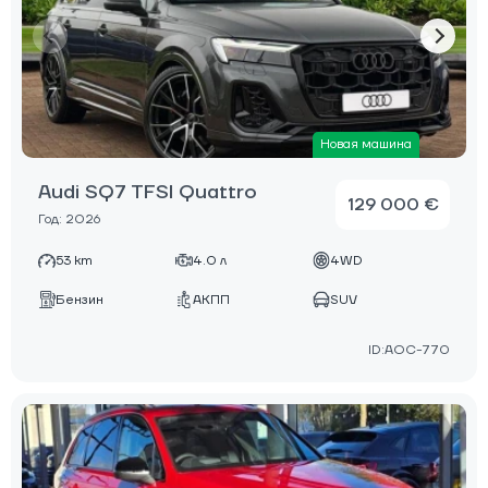
Новая машина
Audi SQ7 TFSI Quattro
129 000 €
Год: 2026
53 km
4.0 л
4WD
Бензин
АКПП
SUV
ID:AOC-770