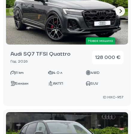
Новая машина
Audi SQ7 TFSI Quattro
128 000 €
Год: 2026
11 km
4.0 л
4WD
Бензин
АКПП
SUV
ID:HXC-957