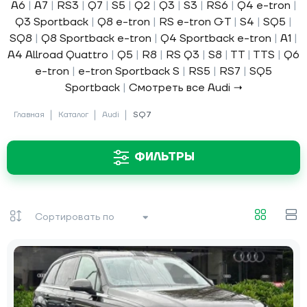
A6
|
A7
|
RS3
|
Q7
|
S5
|
Q2
|
Q3
|
S3
|
RS6
|
Q4 e-tron
|
Q3 Sportback
|
Q8 e-tron
|
RS e-tron GT
|
S4
|
SQ5
|
SQ8
|
Q8 Sportback e-tron
|
Q4 Sportback e-tron
|
A1
|
A4 Allroad Quattro
|
Q5
|
R8
|
RS Q3
|
S8
|
TT
|
TTS
|
Q6
e-tron
|
e-tron Sportback S
|
RS5
|
RS7
|
SQ5
Sportback
|
Смотреть все Audi →
Главная
Каталог
Audi
SQ7
ФИЛЬТРЫ