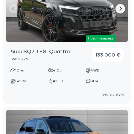
Новая машина
Audi SQ7 TFSI Quattro
133 000 €
Год: 2026
10 km
4.0 л
4WD
Бензин
АКПП
SUV
ID:WDC-806