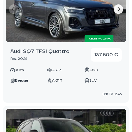
Новая машина
Audi SQ7 TFSI Quattro
137 500 €
Год: 2026
16 km
4.0 л
4WD
Бензин
АКПП
SUV
ID:KTX-546