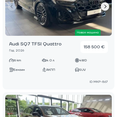
Новая машина
Audi SQ7 TFSI Quattro
158 500 €
Год: 2026
16 km
4.0 л
4WD
Бензин
АКПП
SUV
ID:MKP-867