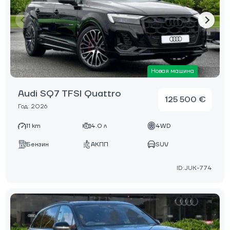
Новая машина
Audi SQ7 TFSI Quattro
125 500 €
Год: 2026
11 km
4.0 л
4WD
Бензин
АКПП
SUV
ID:JUK-774