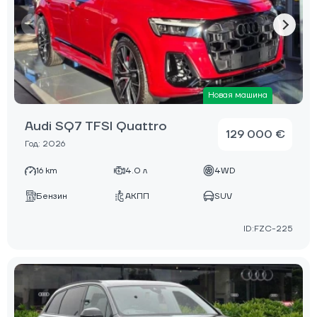
Новая машина
Audi SQ7 TFSI Quattro
129 000 €
Год: 2026
16 km
4.0 л
4WD
Бензин
АКПП
SUV
ID:FZC-225