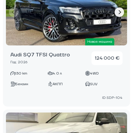
Новая машина
Audi SQ7 TFSI Quattro
124 000 €
Год: 2026
130 km
4.0 л
4WD
Бензин
АКПП
SUV
ID:SDP-104