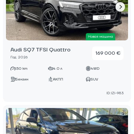
Новая машина
Audi SQ7 TFSI Quattro
169 000 €
Год: 2026
130 km
4.0 л
4WD
Бензин
АКПП
SUV
ID:IZI-983