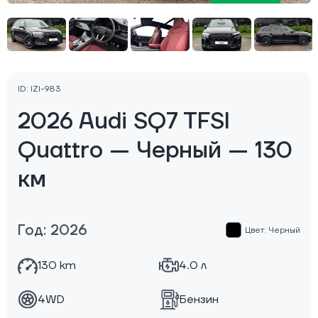
ID: IZI-983
2026 Audi SQ7 TFSI
Quattro — Черный — 130
км
Год: 2026
Цвет: Черный
130 km
4.0 л
4WD
Бензин