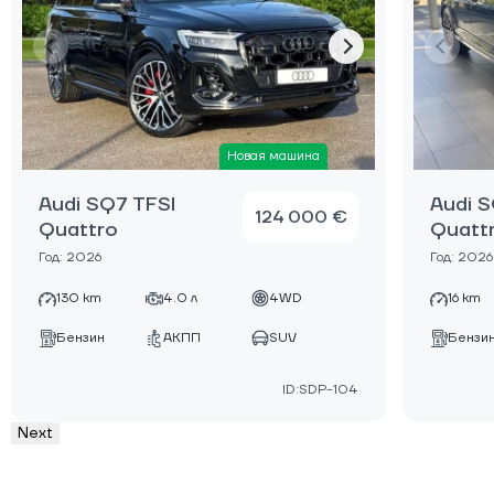
Новая машина
Audi SQ7 TFSI
Audi S
124 000 €
Quattro
Quatt
Год: 2026
Год: 2026
130 km
4.0 л
4WD
16 km
Бензин
АКПП
SUV
Бензи
ID:SDP-104
Next