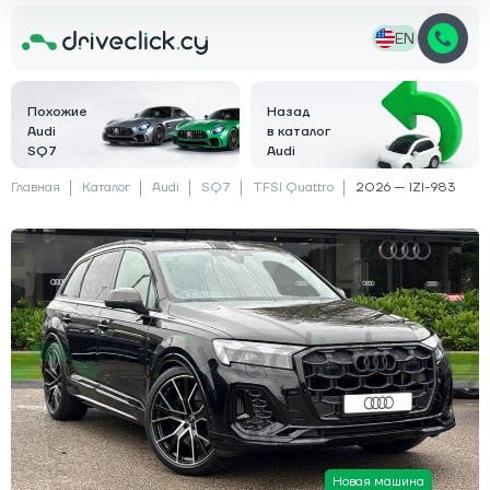
EN
Похожие
Назад
Audi
в каталог
SQ7
Audi
Главная
Каталог
Audi
SQ7
TFSI Quattro
2026 — IZI-983
Новая машина