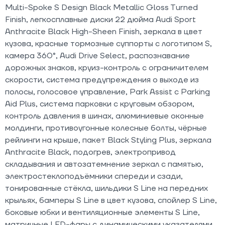
Multi-Spoke S Design Black Metallic Gloss Turned
Finish, легкосплавные диски 22 дюйма Audi Sport
Anthracite Black High-Sheen Finish, зеркала в цвет
кузова, красные тормозные суппорты с логотипом S,
камера 360°, Audi Drive Select, распознавание
дорожных знаков, круиз-контроль с ограничителем
скорости, система предупреждения о выходе из
полосы, голосовое управление, Park Assist с Parking
Aid Plus, система парковки с круговым обзором,
контроль давления в шинах, алюминиевые оконные
молдинги, противоугонные колесные болты, чёрные
рейлинги на крыше, пакет Black Styling Plus, зеркала
Anthracite Black, подогрев, электропривод
складывания и автозатемнение зеркал с памятью,
электростеклоподъёмники спереди и сзади,
тонированные стёкла, шильдики S Line на передних
крыльях, бамперы S Line в цвет кузова, спойлер S Line,
боковые юбки и вентиляционные элементы S Line,
матричные LED-фары с динамическими указателями