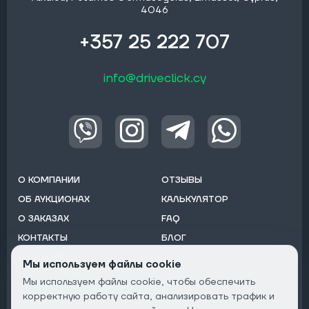
4046
+357 25 222 707
info@driveclick.cy
О КОМПАНИИ
ОТЗЫВЫ
ОБ АУКЦИОНАХ
КАЛЬКУЛЯТОР
О ЗАКАЗАХ
FAQ
КОНТАКТЫ
БЛОГ
ОТ ДИЛЕРОВ
Мы используем файлы cookie
Мы используем файлы cookie, чтобы обеспечить
Подписаться на рассылку:
корректную работу сайта, анализировать трафик и
Email