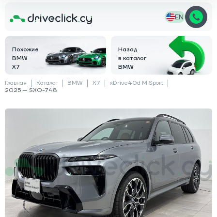
EN
Похожие
Назад
BMW
в каталог
X7
BMW
Главная
Каталог
BMW
X7
xDrive40d M Sport
2025 — SXO-748