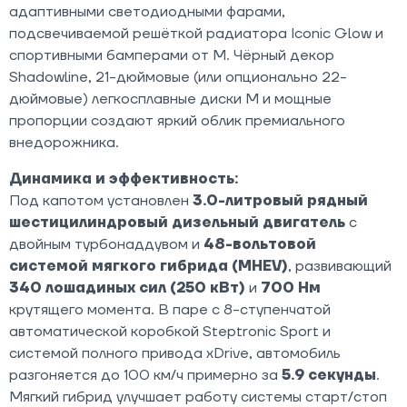
адаптивными светодиодными фарами,
подсвечиваемой решёткой радиатора Iconic Glow и
спортивными бамперами от M. Чёрный декор
Shadowline, 21-дюймовые (или опционально 22-
дюймовые) легкосплавные диски M и мощные
пропорции создают яркий облик премиального
внедорожника.
Динамика и эффективность:
Под капотом установлен
3.0-литровый рядный
шестицилиндровый дизельный двигатель
с
двойным турбонаддувом и
48-вольтовой
системой мягкого гибрида (MHEV)
, развивающий
340 лошадиных сил (250 кВт)
и
700 Нм
крутящего момента. В паре с 8-ступенчатой
автоматической коробкой Steptronic Sport и
системой полного привода xDrive, автомобиль
разгоняется до 100 км/ч примерно за
5.9 секунды
.
Мягкий гибрид улучшает работу системы старт/стоп