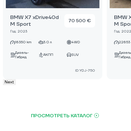
BMW X7 xDrive40d
BMW X
70 500 €
M Sport
M Spo
Год: 2023
Год: 202
18350 km
3.0 л
4WD
22853
Дизель-
Дизель
АКПП
SUV
Гибрид
Гибрид
ID:YDJ-750
Next
ПРОСМОТРЕТЬ КАТАЛОГ