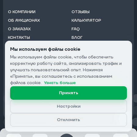
О КОМПАНИИ
ОТЗЫВЫ
ОБ АУКЦИОНАХ
КАЛЬКУЛЯТОР
О ЗАКАЗАХ
FAQ
КОНТАКТЫ
БЛОГ
ОТ ДИЛЕРОВ
Мы используем файлы cookie
Мы используем файлы cookie, чтобы обеспечить
Подписаться на рассылку:
корректную работу сайта, анализировать трафик и
Email
улучшать пользовательский опыт. Нажимая
«Принять», вы соглашаетесь с использованием
Подписаться
файлов cookie.
Узнать больше
Принять
Конфиденциальность
Настройки
Отклонить
© 2026 DRIVECLICK GROUP LTD | Все права защищены