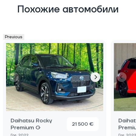
Похожие автомобили
Previous
Daihatsu Rocky
Daiha
21 500 €
Premium G
Premi
Год: 2022
Год: 202