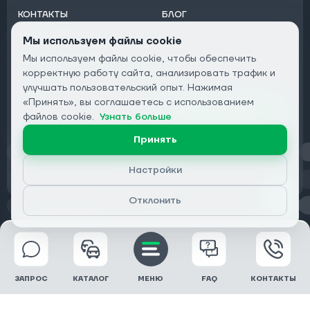
КОНТАКТЫ
БЛОГ
ОТ ДИЛЕРОВ
Мы используем файлы cookie
Мы используем файлы cookie, чтобы обеспечить
Подписаться на рассылку:
корректную работу сайта, анализировать трафик и
Email
улучшать пользовательский опыт. Нажимая
«Принять», вы соглашаетесь с использованием
Подписаться
файлов cookie.
Узнать больше
Принять
Конфиденциальность
Настройки
Отклонить
© 2026 DRIVECLICK GROUP LTD | Все права защищены
ЗАПРОС
КАТАЛОГ
МЕНЮ
FAQ
КОНТАКТЫ