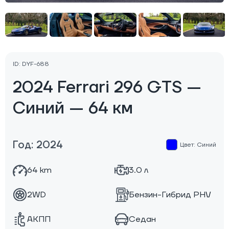
ID: DYF-688
2024 Ferrari 296 GTS —
Синий — 64 км
Год: 2024
Цвет: Синий
64 km
3.0 л
2WD
Бензин-Гибрид PHV
АКПП
Седан