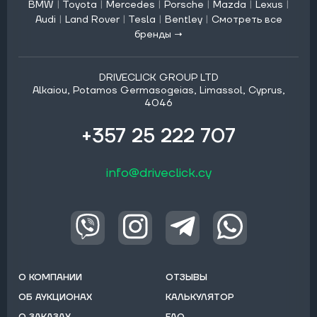
BMW
|
Toyota
|
Mercedes
|
Porsche
|
Mazda
|
Lexus
|
Audi
|
Land Rover
|
Tesla
|
Bentley
|
Смотреть все
бренды →
DRIVECLICK GROUP LTD
Alkaiou, Potamos Germasogeias, Limassol, Cyprus,
4046
+357 25 222 707
info@driveclick.cy
О КОМПАНИИ
ОТЗЫВЫ
ОБ АУКЦИОНАХ
КАЛЬКУЛЯТОР
О ЗАКАЗАХ
FAQ