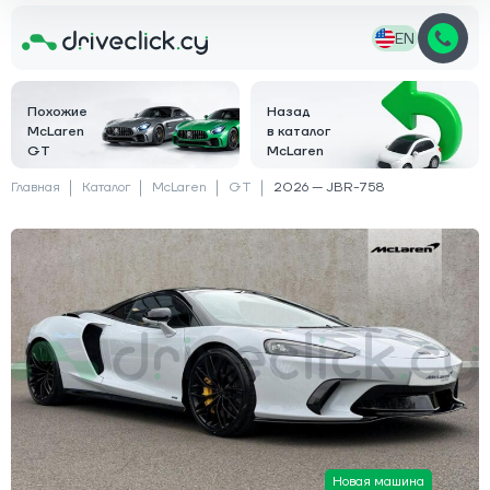
EN
Похожие
Назад
McLaren
в каталог
GT
McLaren
Главная
Каталог
McLaren
GT
2026 — JBR-758
Новая машина