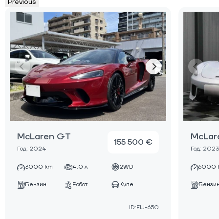
Previous
McLaren GT
McLar
155 500 €
Год: 2024
Год: 2023
3000 km
4.0 л
2WD
6000 
Бензин
Робот
Купе
Бензи
ID:FIJ-650