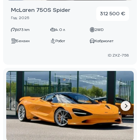
McLaren 750S Spider
312 500 €
Год: 2025
1673 km
4.0 л
2WD
Бензин
Робот
Кабриолет
ID:ZXZ-758