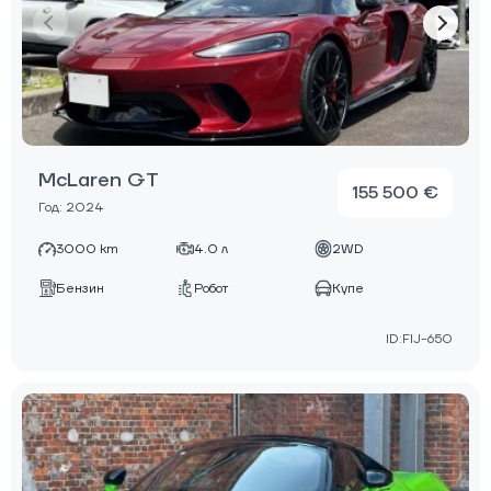
McLaren GT
155 500 €
Год: 2024
3000 km
4.0 л
2WD
Бензин
Робот
Купе
ID:FIJ-650