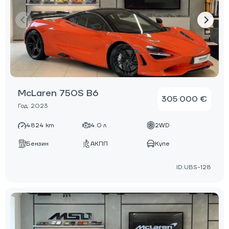
McLaren 750S B6
305 000 €
Год: 2023
4824 km
4.0 л
2WD
Бензин
АКПП
Купе
ID:UBS-128