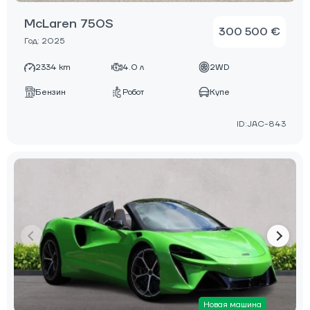
McLaren 750S
300 500 €
Год: 2025
2334 km
4.0 л
2WD
Бензин
Робот
Купе
ID:JAC-843
Новая машина