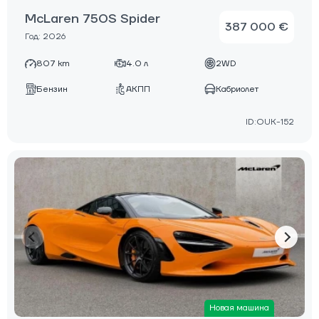
McLaren 750S Spider
387 000 €
Год: 2026
807 km
4.0 л
2WD
Бензин
АКПП
Кабриолет
ID:OUK-152
Новая машина