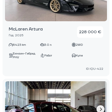
McLaren Artura
228 000 €
Год: 2025
8423 km
3.0 л
2WD
Бензин-Гибрид
Робот
Купе
PHV
ID:IQU-422