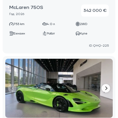
McLaren 750S
342 000 €
Год: 2026
753 km
4.0 л
2WD
Бензин
Робот
Купе
ID:QHQ-225