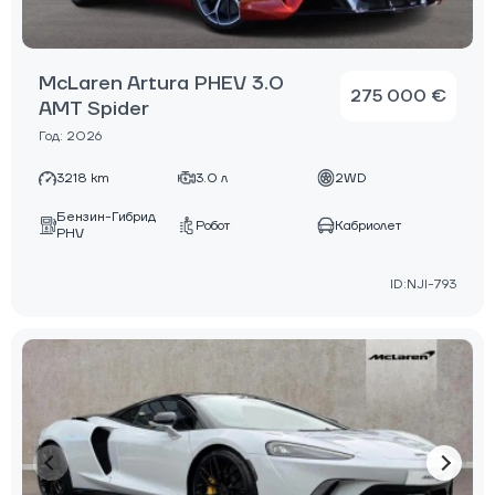
McLaren Artura PHEV 3.0
275 000 €
AMT Spider
Год: 2026
3218 km
3.0 л
2WD
Бензин-Гибрид
Робот
Кабриолет
PHV
ID:NJI-793