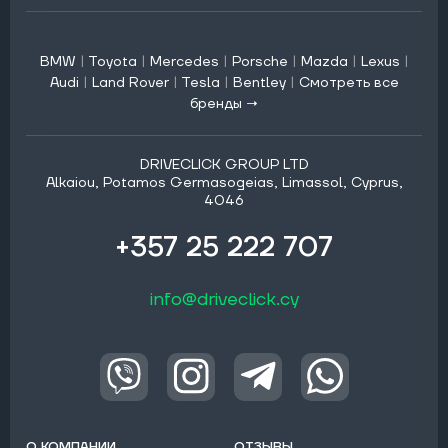
BMW
|
Toyota
|
Mercedes
|
Porsche
|
Mazda
|
Lexus
|
Audi
|
Land Rover
|
Tesla
|
Bentley
|
Смотреть все
бренды →
DRIVECLICK GROUP LTD
Alkaiou, Potamos Germasogeias, Limassol, Cyprus,
4046
+357 25 222 707
info@driveclick.cy
О КОМПАНИИ
ОТЗЫВЫ