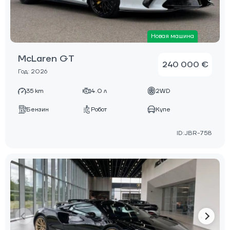
Новая машина
McLaren GT
240 000 €
Год: 2026
35 km
4.0 л
2WD
Бензин
Робот
Купе
ID:JBR-758