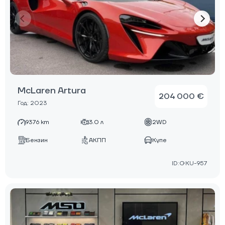
McLaren Artura
204 000 €
Год: 2023
9376 km
3.0 л
2WD
Бензин
АКПП
Купе
ID:GKU-957