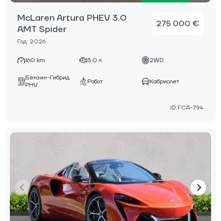
McLaren Artura PHEV 3.0
275 000 €
AMT Spider
Год: 2026
160 km
3.0 л
2WD
Бензин-Гибрид
Робот
Кабриолет
PHV
ID:FCA-794