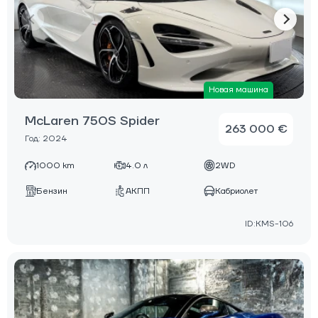
Новая машина
McLaren 750S Spider
263 000 €
Год: 2024
1000 km
4.0 л
2WD
Бензин
АКПП
Кабриолет
ID:KMS-106