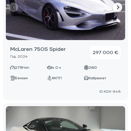
McLaren 750S Spider
297 000 €
Год: 2024
2759 km
4.0 л
2WD
Бензин
АКПП
Кабриолет
ID:KDX-848