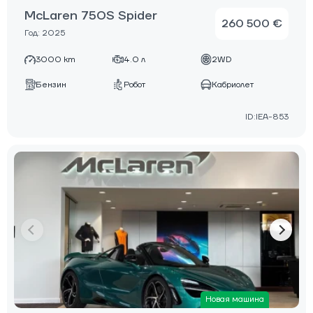
McLaren 750S Spider
260 500 €
Год: 2025
3000 km
4.0 л
2WD
Бензин
Робот
Кабриолет
ID:IEA-853
Новая машина