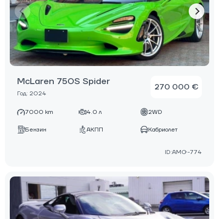
McLaren 750S Spider
270 000 €
Год: 2024
7000 km
4.0 л
2WD
Бензин
АКПП
Кабриолет
ID:AMG-774