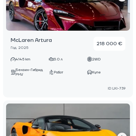
McLaren Artura
218 000 €
Год: 2025
4145 km
3.0 л
2WD
Бензин-Гибрид
Робот
Купе
PHV
ID:LKI-739