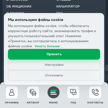
ОБ АУКЦИОНАХ
КАЛЬКУЛЯТОР
О ЗАКАЗАХ
FAQ
Мы используем файлы cookie
КОНТАКТЫ
БЛОГ
Мы используем файлы cookie, чтобы обеспечить
ОТ ДИЛЕРОВ
корректную работу сайта, анализировать трафик и
улучшать пользовательский опыт. Нажимая
Подписаться на рассылку:
«Принять», вы соглашаетесь с использованием
Email
файлов cookie.
Узнать больше
Подписаться
Принять
Настройки
Конфиденциальность
Отклонить
© 2026 DRIVECLICK GROUP LTD | Все права защищены
ПРОФИЛЬ
КАТАЛОГ
МЕНЮ
FAQ
КОНТАКТЫ