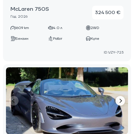
McLaren 750S
324 500 €
Год: 2026
1609 km
4.0 л
2WD
Бензин
Робот
Купе
ID:VZY-723