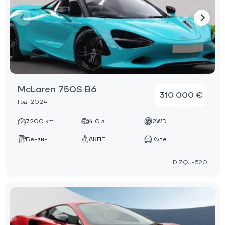
McLaren 750S B6
310 000 €
Год: 2024
7200 km
4.0 л
2WD
Бензин
АКПП
Купе
ID:ZQJ-520