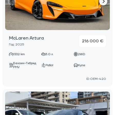
McLaren Artura
216 000 €
Год: 2025
1332 km
3.0 л
2WD
Бензин-Гибрид
Робот
Купе
PHV
ID:OEM-420