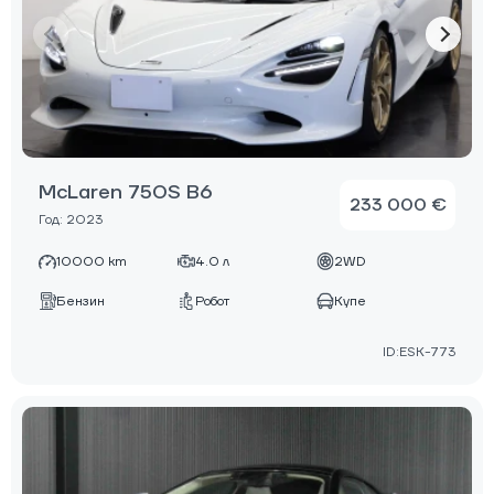
McLaren 750S B6
233 000 €
Год: 2023
10000 km
4.0 л
2WD
Бензин
Робот
Купе
ID:ESK-773