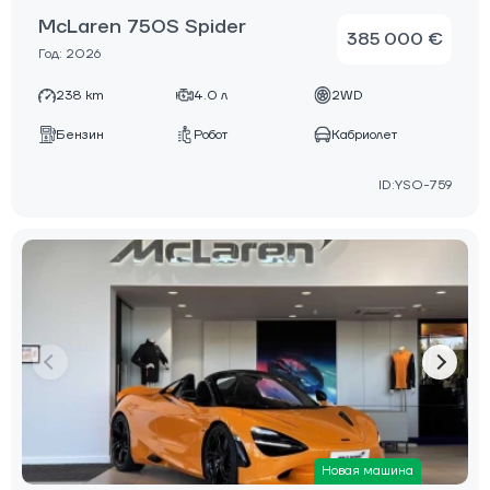
McLaren 750S Spider
385 000 €
Год: 2026
238 km
4.0 л
2WD
Бензин
Робот
Кабриолет
ID:YSO-759
Новая машина