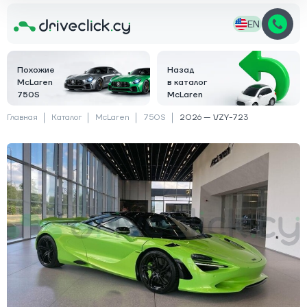
EN
Похожие
Назад
McLaren
в каталог
750S
McLaren
Главная
Каталог
McLaren
750S
2026 — VZY-723