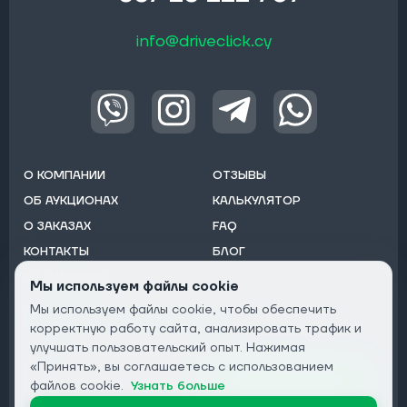
info@driveclick.cy
О КОМПАНИИ
ОТЗЫВЫ
ОБ АУКЦИОНАХ
КАЛЬКУЛЯТОР
О ЗАКАЗАХ
FAQ
КОНТАКТЫ
БЛОГ
ОТ ДИЛЕРОВ
Мы используем файлы cookie
Мы используем файлы cookie, чтобы обеспечить
Подписаться на рассылку:
корректную работу сайта, анализировать трафик и
Email
улучшать пользовательский опыт. Нажимая
«Принять», вы соглашаетесь с использованием
Подписаться
файлов cookie.
Узнать больше