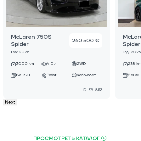
McLaren 750S
McLar
260 500 €
Spider
Spider
Год: 2025
Год: 2026
3000 km
4.0 л
2WD
238 k
Бензин
Робот
Кабриолет
Бензи
ID:IEA-853
Next
ПРОСМОТРЕТЬ КАТАЛОГ