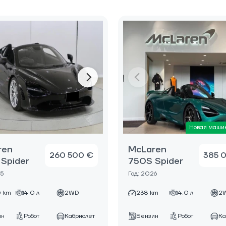
Новая маши
ren
McLaren
260 500 €
385 
Spider
750S Spider
25
Год: 2026
 km
4.0 л
2WD
238 km
4.0 л
2
ин
Робот
Кабриолет
Бензин
Робот
Ка