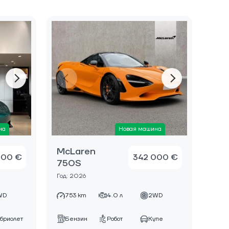
на
Новая машина
McLaren
000 €
342 000 €
750S
Год: 2026
WD
753 km
4.0 л
2WD
бриолет
Бензин
Робот
Купе