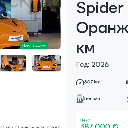
Spider
Оранж
км
Новая машина
Год: 2026
807 km
Бензин
Цена:
387 000 €
lkins 12 динамиков, пакет