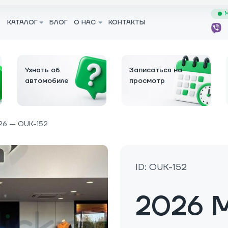
М
КАТАЛОГ
БЛОГ
О НАС
КОНТАКТЫ
Узнать об
Записаться на
автомобиле
просмотр
26 — OUK-152
ID: OUK-152
2026 