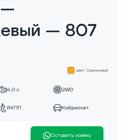
 —
евый — 807
Цвет: Оранжевый
4.0 л
2WD
АКПП
Кабриолет
Оставить заявку