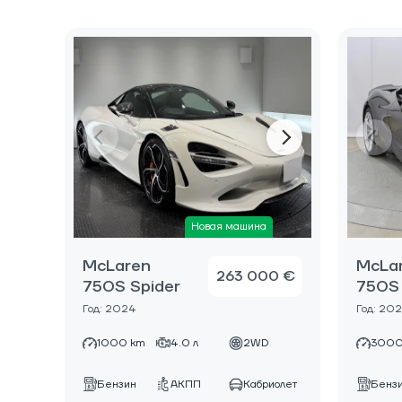
Новая машина
McLaren
McLa
263 000 €
750S Spider
750S 
Год: 2024
Год: 20
1000 km
4.0 л
2WD
3000
Бензин
АКПП
Кабриолет
Бенз