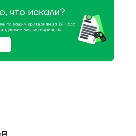
о, что искали?
ль по вашим критериям за 24 часа!
предложим лучшие варианты.
ов