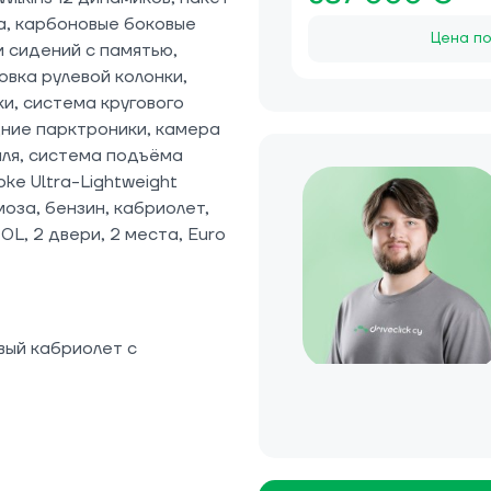
а, карбоновые боковые
Цена по
и сидений с памятью,
вка рулевой колонки,
и, система кругового
дние парктроники, камера
иля, система подъёма
oke Ultra-Lightweight
оза, бензин, кабриолет,
L, 2 двери, 2 места, Euro
вый кабриолет с