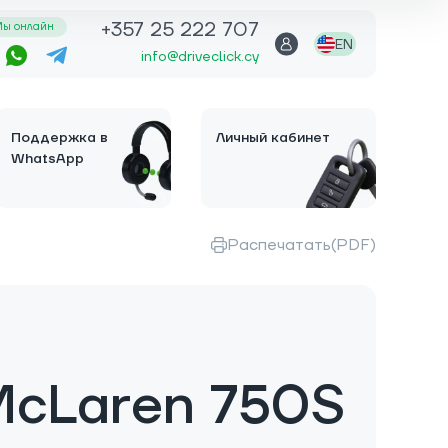
+357 25 222 707
ы онлайн
EN
info@driveclick.cy
Поддержка в
Личный кабинет
WhatsApp
Распечатать(PDF)
McLaren 750S