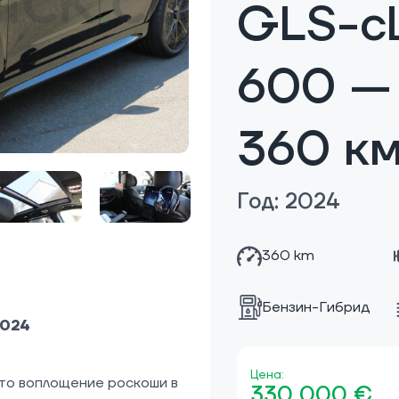
GLS-c
600 —
360 к
Год: 2024
360 km
Бензин-Гибрид
2024
Цена:
то воплощение роскоши в
330 000 €