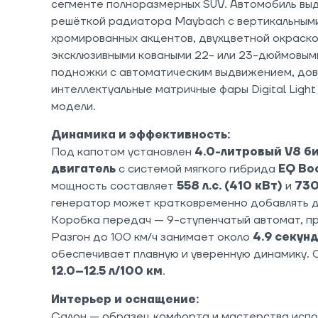
сегменте полноразмерных SUV. Автомобиль вы
решёткой радиатора Maybach с вертикальными
хромированных акцентов, двухцветной окраской
эксклюзивными коваными 22- или 23-дюймовым
подножки с автоматическим выдвижением, дов
интеллектуальные матричные фары Digital Ligh
модели.
Динамика и эффективность:
Под капотом установлен
4.0-литровый V8 б
двигатель
с системой мягкого гибрида
EQ Boo
мощность составляет
558 л.с. (410 кВт)
и
730
генератор может кратковременно добавлять 
Коробка передач — 9-ступенчатый автомат, пр
Разгон до 100 км/ч занимает около
4.9 секун
обеспечивает плавную и уверенную динамику.
12.0–12.5 л/100 км
.
Интерьер и оснащение:
Салон — образец комфорта и мастерства испо