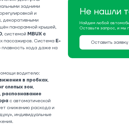
уальными задними
Не нашли т
орегулировкой и
a
, декоративными
Найдем любой автомоби
ащён панорамной крышей,
Оставьте запрос, и мы 
D
, системой
MBUX с
их пассажиров. Система
E-
Оставить заявку
 плавность хода даже на
помощи водителю:
вижения в пробках
,
г слепых зон
,
,
распознавание
ора
с автоматической
ует снижению расхода и
духу», индивидуальные
жения.