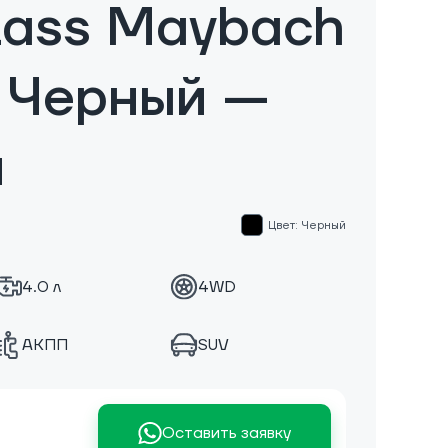
lass Maybach
 Черный —
м
Цвет: Черный
4.0 л
4WD
АКПП
SUV
Оставить заявку