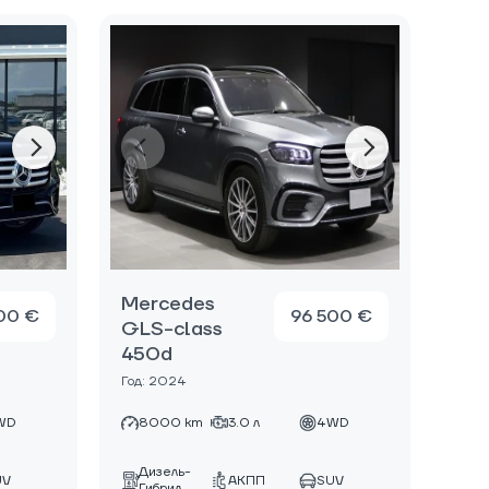
Mercedes
00 €
96 500 €
GLS-class
450d
Год: 2024
WD
8000 km
3.0 л
4WD
Дизель-
UV
АКПП
SUV
Гибрид