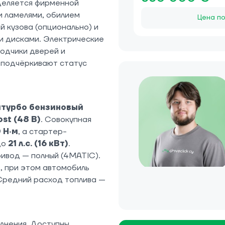
деляется фирменной
 ламелями, обилием
Цена по
 кузова (опционально) и
и дисками. Электрические
одчики дверей и
t подчёркивают статус
итурбо бензиновый
st (48 В)
. Совокупная
 Н·м
, а стартер-
до
21 л.с. (16 кВт)
.
ивод — полный (4MATIC).
д
, при этом автомобиль
 Средний расход топлива —
лнения. Доступны