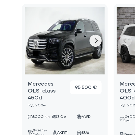
Mercedes
Merc
95 500 €
GLS-class
GLS-
450d
400d
Год: 2024
Год: 20
240
3000 km
3.0 л
4WD
km
Дизель-
АКПП
SUV
Дизел
Гибрид