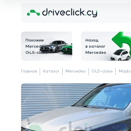
Похожие
Назад
Mercedes
в каталог
GLS-class
Mercedes
Главная
Каталог
Mercedes
GLS-class
Mayb