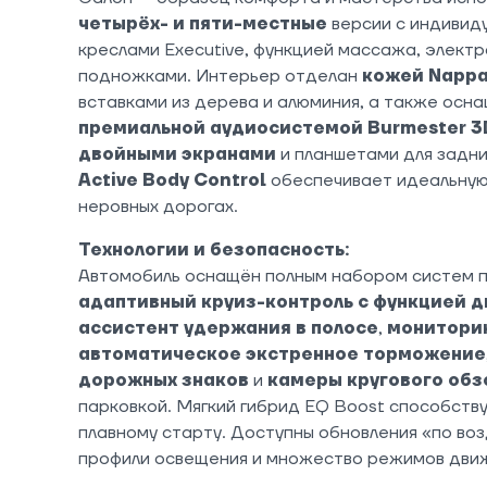
четырёх- и пяти-местные
версии с индивид
креслами Executive, функцией массажа, электр
подножками. Интерьер отделан
кожей Napp
вставками из дерева и алюминия, а также осн
премиальной аудиосистемой Burmester 3
двойными экранами
и планшетами для задн
Active Body Control
обеспечивает идеальную
неровных дорогах.
Технологии и безопасность:
Автомобиль оснащён полным набором систем 
адаптивный круиз-контроль с функцией д
ассистент удержания в полосе
,
мониторин
автоматическое экстренное торможение
дорожных знаков
и
камеры кругового обз
парковкой. Мягкий гибрид EQ Boost способств
плавному старту. Доступны обновления «по воз
профили освещения и множество режимов дви