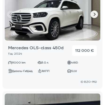
Mercedes GLS-class 450d
112 000 €
Год: 2024
11000 km
3.0 л
4WD
Дизель-Гибрид
АКПП
SUV
ID:BZO-992