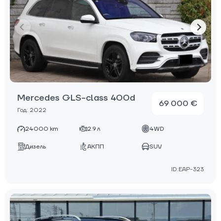
Mercedes GLS-class 400d
69 000 €
Год: 2022
24000 km
2.9 л
4WD
Дизель
АКПП
SUV
ID:EAP-323