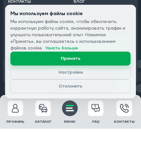
КОНТАКТЫ
БЛОГ
ОТ ДИЛЕРОВ
Мы используем файлы cookie
Мы используем файлы cookie, чтобы обеспечить
Подписаться на рассылку:
корректную работу сайта, анализировать трафик и
Email
улучшать пользовательский опыт. Нажимая
«Принять», вы соглашаетесь с использованием
Подписаться
файлов cookie.
Узнать больше
Принять
Конфиденциальность
Настройки
Отклонить
© 2026 DRIVECLICK GROUP LTD | Все права защищены
ПРОФИЛЬ
КАТАЛОГ
МЕНЮ
FAQ
КОНТАКТЫ