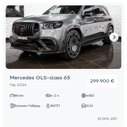
Mercedes GLS-class 63
299 900 €
Год: 2024
96 km
4.0 л
4WD
Бензин-Гибрид
АКПП
SUV
ID:DFX-257