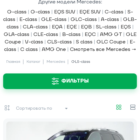
Другие модели Mercedes:
G-class
|
G-class
|
EQS SUV
|
EQE SUV
|
C-class
|
S-
class
|
E-class
|
GLE-class
|
GLC-class
|
A-class
|
GLB-
class
|
CLA-class
|
EQA
|
EQE
|
EQB
|
SL-class
|
EQS
|
GLA-class
|
CLE-class
|
B-class
|
EQC
|
AMG GT
|
GLE
Coupe
|
V-class
|
CLS-class
|
S class
|
GLC Coupe
|
E-
class
|
C class
|
AMG One
|
Смотреть все Mercedes →
Главная
Каталог
Mercedes
GLS-class
ФИЛЬТРЫ