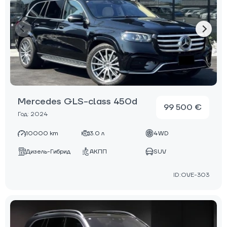
Mercedes GLS-class 450d
99 500 €
Год: 2024
10000 km
3.0 л
4WD
Дизель-Гибрид
АКПП
SUV
ID:OVE-303