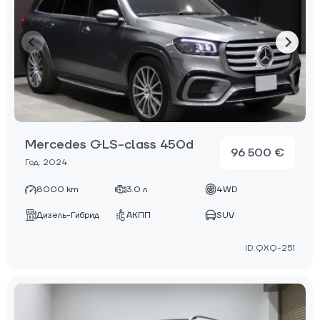
Mercedes GLS-class 450d
96 500 €
Год: 2024
8000 km
3.0 л
4WD
Дизель-Гибрид
АКПП
SUV
ID:QXQ-251