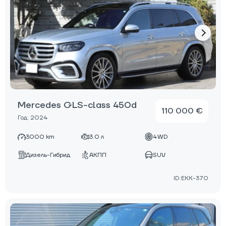
Mercedes GLS-class 450d
110 000 €
Год: 2024
3000 km
3.0 л
4WD
Дизель-Гибрид
АКПП
SUV
ID:EKK-370