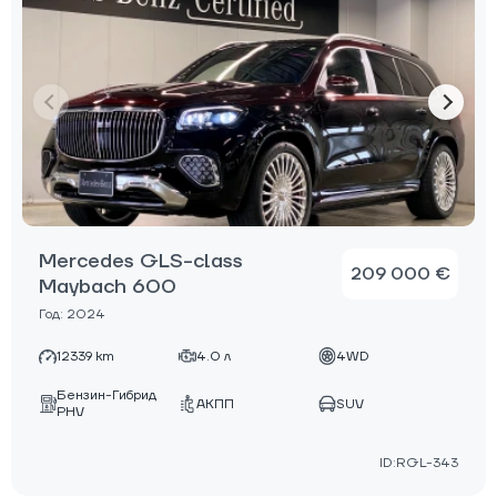
Mercedes GLS-class
209 000 €
Maybach 600
Год: 2024
12339 km
4.0 л
4WD
Бензин-Гибрид
АКПП
SUV
PHV
ID:RGL-343