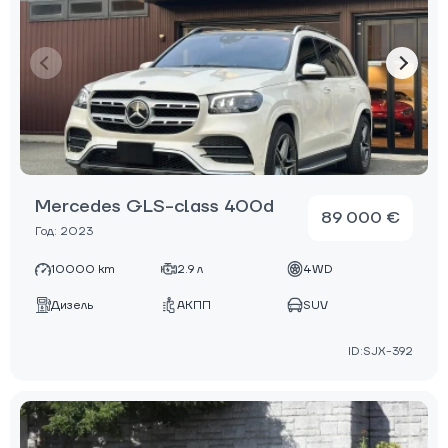
Mercedes GLS-class 400d
89 000 €
Год: 2023
10000 km
2.9 л
4WD
Дизель
АКПП
SUV
ID:SJX-392