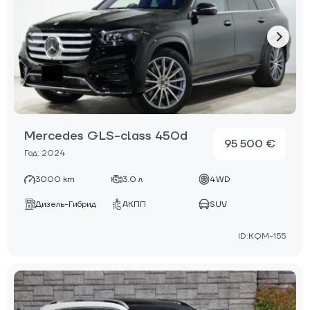
Mercedes GLS-class 450d
95 500 €
Год: 2024
3000 km
3.0 л
4WD
Дизель-Гибрид
АКПП
SUV
ID:KQM-155