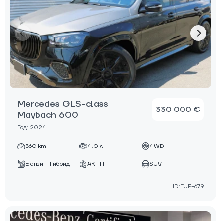
Mercedes GLS-class
330 000 €
Maybach 600
Год: 2024
360 km
4.0 л
4WD
Бензин-Гибрид
АКПП
SUV
ID:EUF-679