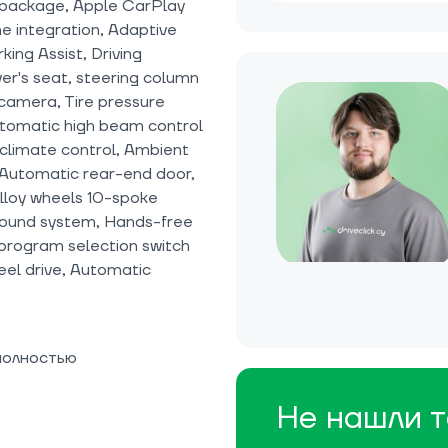
 package, Apple CarPlay
e integration, Adaptive
ing Assist, Driving
r's seat, steering column
 camera, Tire pressure
utomatic high beam control
climate control, Ambient
Automatic rear-end door,
-alloy wheels 10-spoke
 Sound system, Hands-free
 program selection switch
heel drive, Automatic
полностью
Не нашли т