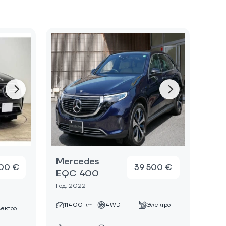
Mercedes
00 €
39 500 €
EQC 400
Год: 2022
11400 km
4WD
Электро
ектро