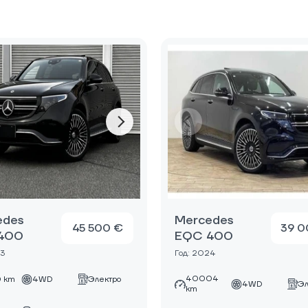
edes
Mercedes
45 500 €
39 0
400
EQC 400
23
Год: 2024
40004
 km
4WD
Электро
4WD
Эл
km