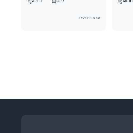
АКПП
SUV
АКПП
ID:ZGP-446