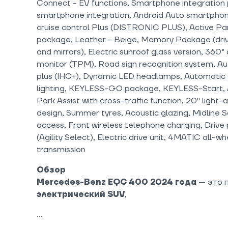
Connect - EV functions, Smartphone integration
smartphone integration, Android Auto smartphon
cruise control Plus (DISTRONIC PLUS), Active Park
package, Leather - Beige, Memory Package (drive
and mirrors), Electric sunroof glass version, 360°
monitor (TPM), Road sign recognition system, A
plus (IHC+), Dynamic LED headlamps, Automatic 
lighting, KEYLESS-GO package, KEYLESS-Start, 
Park Assist with cross-traffic function, 20" light
design, Summer tyres, Acoustic glazing, Midline
access, Front wireless telephone charging, Drive
(Agility Select), Electric drive unit, 4MATIC all-w
transmission
Обзор
Mercedes-Benz EQC 400 2024 года
— это 
электрический SUV
,