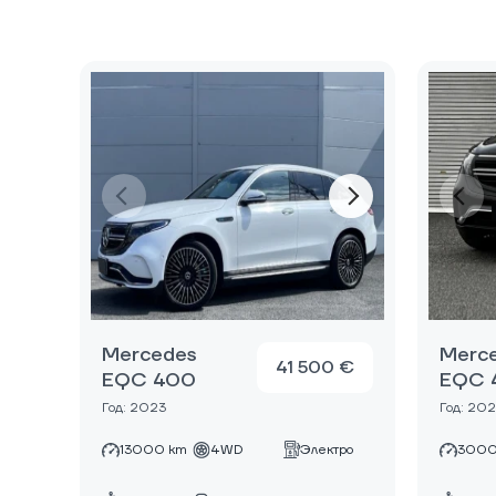
Mercedes
Merc
41 500 €
EQC 400
EQC 
Год: 2023
Год: 20
13000 km
4WD
Электро
3000