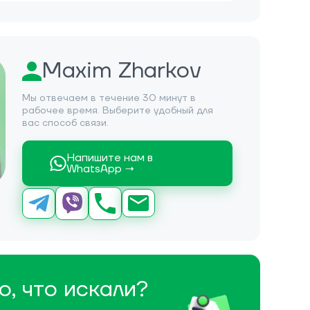
Maxim Zharkov
Мы отвечаем в течение 30 минут в
рабочее время. Выберите удобный для
вас способ связи.
Напишите нам в
WhatsApp →
о, что искали?