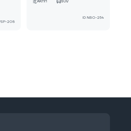
АКПП
SUV
ID:NBO-254
:VSP-208