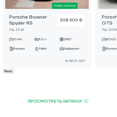
Новая машина
Porsche Boxster
Porsch
208 500 €
Spyder RS
GTS
Год: 2026
Год: 202
10 km
5.0 л
2WD
8000
Бензин
Робот
Кабриолет
Бензи
ID:WFG-327
Next
ПРОСМОТРЕТЬ КАТАЛОГ