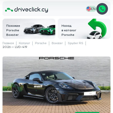
EN
Похожие
Назад
Porsche
в каталог
Boxster
Porsche
Главная
Каталог
Porsche
Boxster
Spyder RS
2026 — LVD-419