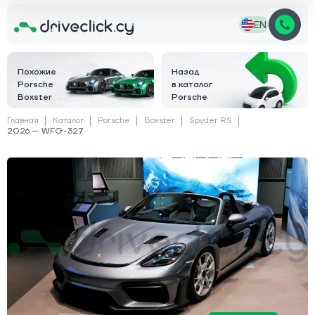
EN
Похожие
Назад
Porsche
в каталог
Boxster
Porsche
Главная
Каталог
Porsche
Boxster
Spyder RS
2026 — WFG-327