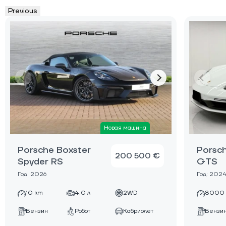
Previous
Новая машина
Porsche Boxster
Porsch
200 500 €
Spyder RS
GTS
Год: 2026
Год: 202
10 km
4.0 л
2WD
8000
Бензин
Робот
Кабриолет
Бензи