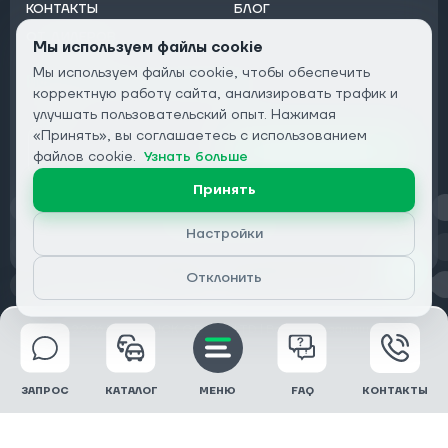
КОНТАКТЫ
БЛОГ
ОТ ДИЛЕРОВ
Мы используем файлы cookie
Мы используем файлы cookie, чтобы обеспечить
Подписаться на рассылку:
корректную работу сайта, анализировать трафик и
Email
улучшать пользовательский опыт. Нажимая
«Принять», вы соглашаетесь с использованием
Подписаться
файлов cookie.
Узнать больше
Принять
Конфиденциальность
Настройки
Отклонить
© 2026 DRIVECLICK GROUP LTD | Все права защищены
ЗАПРОС
КАТАЛОГ
МЕНЮ
FAQ
КОНТАКТЫ