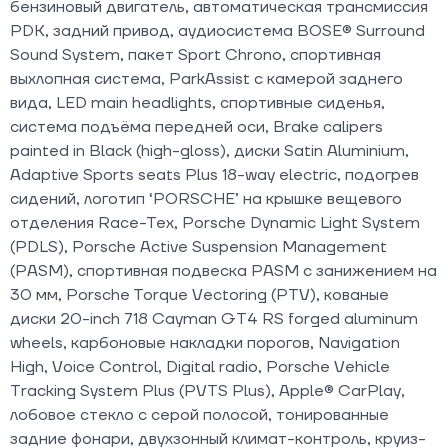
бензиновый двигатель, автоматическая трансмиссия
PDK, задний привод, аудиосистема BOSE® Surround
Sound System, пакет Sport Chrono, спортивная
выхлопная система, ParkAssist с камерой заднего
вида, LED main headlights, спортивные сиденья,
система подъёма передней оси, Brake calipers
painted in Black (high-gloss), диски Satin Aluminium,
Adaptive Sports seats Plus 18-way electric, подогрев
сидений, логотип ‘PORSCHE’ на крышке вещевого
отделения Race-Tex, Porsche Dynamic Light System
(PDLS), Porsche Active Suspension Management
(PASM), спортивная подвеска PASM с занижением на
30 мм, Porsche Torque Vectoring (PTV), кованые
диски 20-inch 718 Cayman GT4 RS forged aluminum
wheels, карбоновые накладки порогов, Navigation
High, Voice Control, Digital radio, Porsche Vehicle
Tracking System Plus (PVTS Plus), Apple® CarPlay,
лобовое стекло с серой полосой, тонированные
задние фонари, двухзонный климат-контроль, круиз-